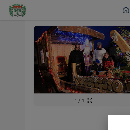
Déc.
06
Contenu
Menu
Recherche
Pied de page
Sam.
1
/
1