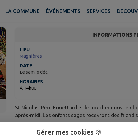
St Nicolas nous rend vi
LA COMMUNE
ÉVÉNEMENTS
SERVICES
DECOUV
Magnières
INFORMATIONS P
LIEU
Magnières
DATE
Le sam. 6 déc.
HORAIRES
À 14h00
St Nicolas, Père Fouettard et le boucher nous rendr
après-midi. Les enfants sages recevront des friandi
A 18h, un spectacle sera proposé aux enfants à la s
Gérer mes cookies 🍪