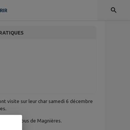
site
RIR
RATIQUES
ont visite sur leur char samedi 6 décembre
ses.
alle Pour Tous de Magnières.