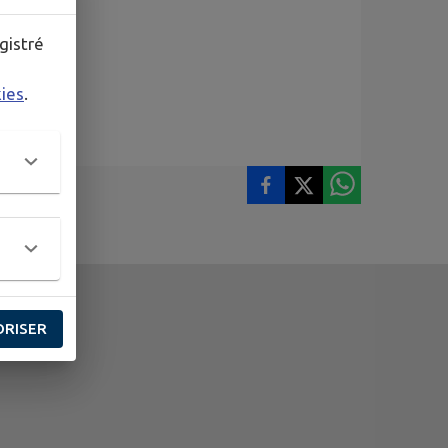
gistré
kies
.
ORISER