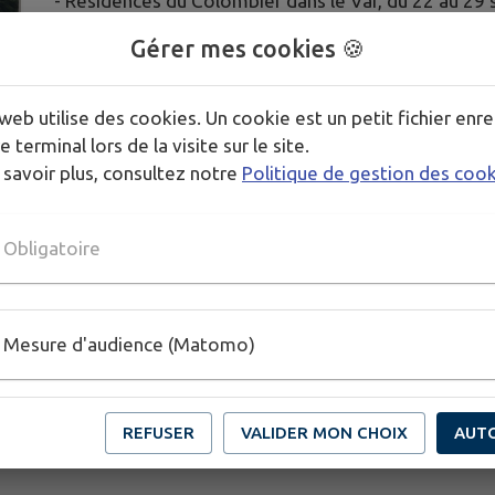
- Résidences du Colombier dans le Var, du 22 au 29
Gérer mes cookies 🍪
Renseignements en mairie et inscriptions auprès d
web utilise des cookies. Un cookie est un petit fichier enre
Publié par Edouard BABEL
e terminal lors de la visite sur le site.
 savoir plus, consultez notre
Politique de gestion des coo
Obligatoire
Mesure d'audience (Matomo)
REFUSER
VALIDER MON CHOIX
AUT