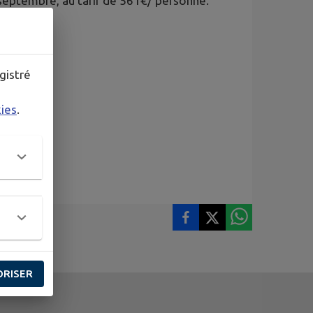
 septembre, au tarif de 561€/ personne.
e la CCTLB
gistré
kies
.
ORISER