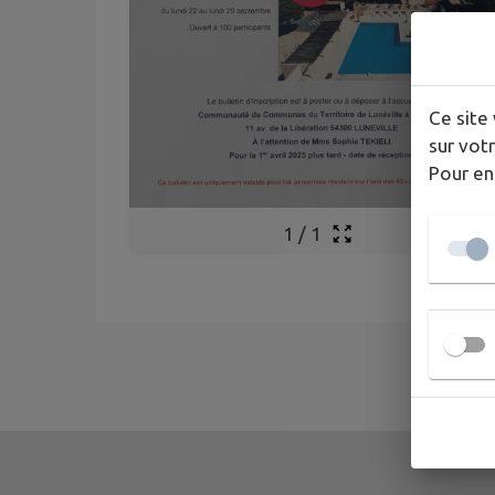
Ce site 
sur votr
Pour en
1
/
1