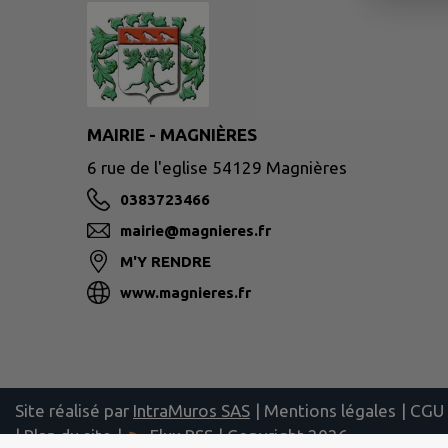
MAIRIE - MAGNIÈRES
6 rue de l'eglise 54129 Magnières
0383723466
mairie@magnieres.fr
M'Y RENDRE
www.magnieres.fr
Site réalisé par
IntraMuros SAS
|
Mentions légales
|
CGU
|
Plan du site
|
Flux RSS
| Copyright 2026