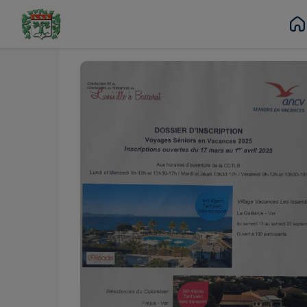
Mars
Avr.
17
01
Contenu
Menu
Recherche
Pied de page
au
Lun.
Mar.