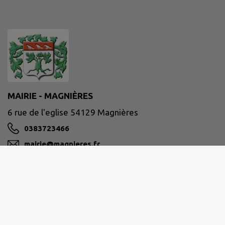
MAIRIE - MAGNIÈRES
6 rue de l'eglise 54129 Magnières
0383723466
mairie@magnieres.fr
M'Y RENDRE
www.magnieres.fr