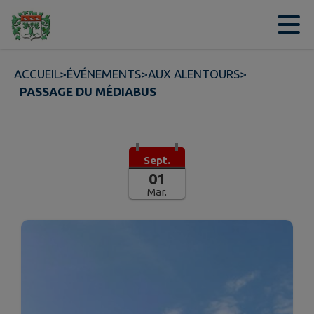
Contenu
Menu
Recherche
Pied de page
ACCUEIL
>
ÉVÉNEMENTS
>
AUX ALENTOURS
>
PASSAGE DU MÉDIABUS
Sept.
01
Mar.