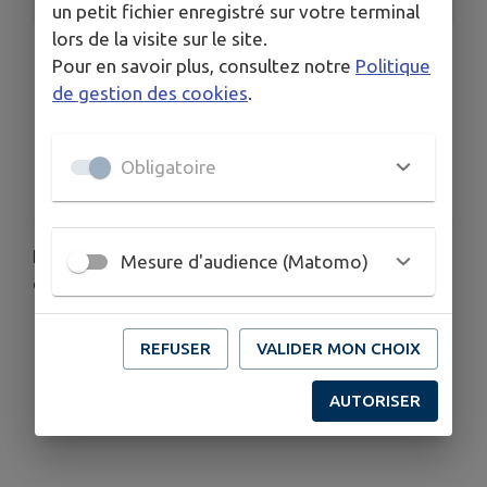
un petit fichier enregistré sur votre terminal
lors de la visite sur le site.
LIEU
Pour en savoir plus, consultez notre
Politique
Gripport
de gestion des cookies
.
DATE
Le mar. 1 sept.
HORAIRES
Obligatoire
10h30 à 11h00
Le Médiabus de la Médiathèque Départementale
Mesure d'audience (Matomo)
de Meurthe-et-Moselle sera présent, de 10h30 à
11h00, sur le parking de la Mairie de Gripport le :
REFUSER
VALIDER MON CHOIX
- Mardi 1er septembre 2026
AUTORISER